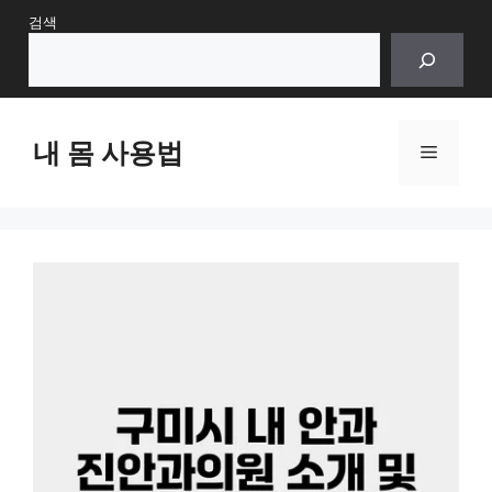
Skip
검색
to
content
내 몸 사용법
Menu