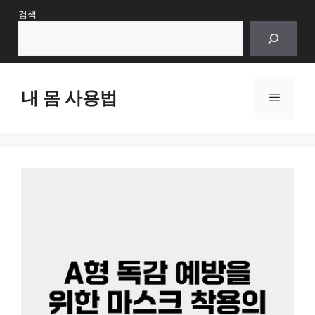
Skip
검색
to
content
내 몸 사용법
Menu