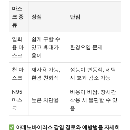
마스
크 종
장점
단점
류
일회
쉽게 구할 수
용 마
있고 휴대가
환경오염 문제
스크
용이
천 마
재사용 가능,
성능이 변동적, 세탁
스크
환경 친화적
시 효과 감소 가능
N95
비용이 비쌈, 장시간
마스
높은 차단율
착용 시 불편할 수 있
크
음
아데노바이러스 감염 경로와 예방법을 자세히