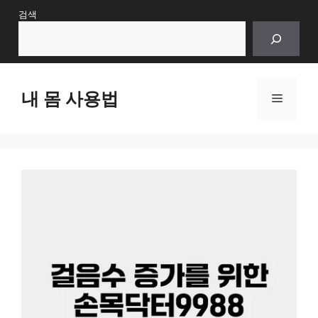
Skip
검색
to
content
내 몸 사용법
Menu